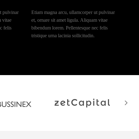
t pulvinar
Etiam magna arcu, ullamcorper ut pulvinar
m vitae
et, ornare sit amet ligula. Aliquam vitae
 felis
bibendum lorem. Pellentesque nec felis
tristique urna lacinia sollicitudin.