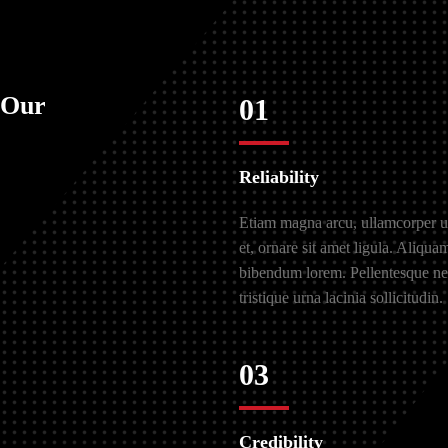
 Our
01
Reliability
Etiam magna arcu, ullamcorper u
et, ornare sit amet ligula. Aliqua
bibendum lorem. Pellentesque nec
tristique urna lacinia sollicitudin.
03
Credibility