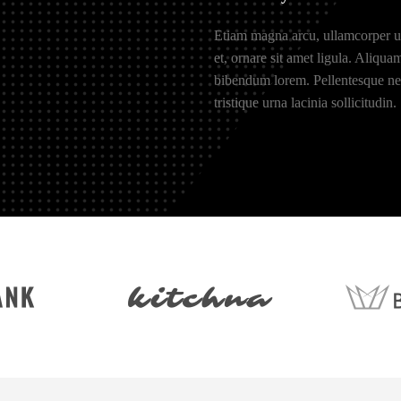
Etiam magna arcu, ullamcorper u
et, ornare sit amet ligula. Aliqua
bibendum lorem. Pellentesque nec
tristique urna lacinia sollicitudin.